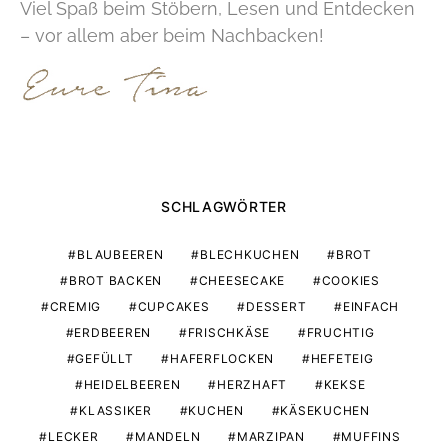
Viel Spaß beim Stöbern, Lesen und Entdecken
– vor allem aber beim Nachbacken!
SCHLAGWÖRTER
BLAUBEEREN
BLECHKUCHEN
BROT
BROT BACKEN
CHEESECAKE
COOKIES
CREMIG
CUPCAKES
DESSERT
EINFACH
ERDBEEREN
FRISCHKÄSE
FRUCHTIG
GEFÜLLT
HAFERFLOCKEN
HEFETEIG
HEIDELBEEREN
HERZHAFT
KEKSE
KLASSIKER
KUCHEN
KÄSEKUCHEN
LECKER
MANDELN
MARZIPAN
MUFFINS