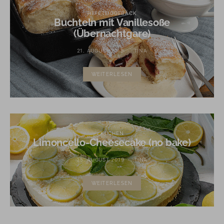
HEFETEIGGEBÄCK
Buchteln mit Vanillesoße
(Übernachtgare)
21. AUGUST 2019
TINA
WEITERLESEN
KUCHEN
Limoncello-Cheesecake (no bake)
25. AUGUST 2019
TINA
WEITERLESEN