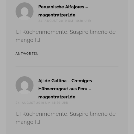
Peruanische Alfajores –
sagt:
magentratzerl.de
24. AUGUST 2019 UM 14:38 UHR
[…] Küchenmomente: Suspiro limeño de
mango […]
ANTWORTEN
Ají de Gallina – Cremiges
Hühnerragout aus Peru –
sagt:
magentratzerl.de
24. AUGUST 2019 UM 14:39 UHR
[…] Küchenmomente: Suspiro limeño de
mango […]