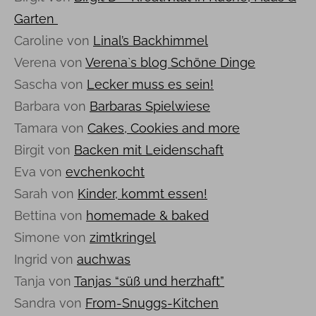
Garten
Caroline von
Linal’s Backhimmel
Verena von
Verena`s blog Schöne Dinge
Sascha von
Lecker muss es sein!
Barbara von
Barbaras Spielwiese
Tamara von
Cakes, Cookies and more
Birgit von
Backen mit Leidenschaft
Eva von
evchenkocht
Sarah von
Kinder, kommt essen!
Bettina von
homemade & baked
Simone von
zimtkringel
Ingrid von
auchwas
Tanja von
Tanjas “süß und herzhaft”
Sandra von
From-Snuggs-Kitchen