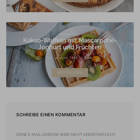
FRÜHSTÜCK
Kakao-Waffeln mit Mascarpone-
Joghurt und Früchten
13. JANUAR 2019
TINA
WEITERLESEN
SCHREIBE EINEN KOMMENTAR
DEINE E-MAIL-ADRESSE WIRD NICHT VERÖFFENTLICHT.