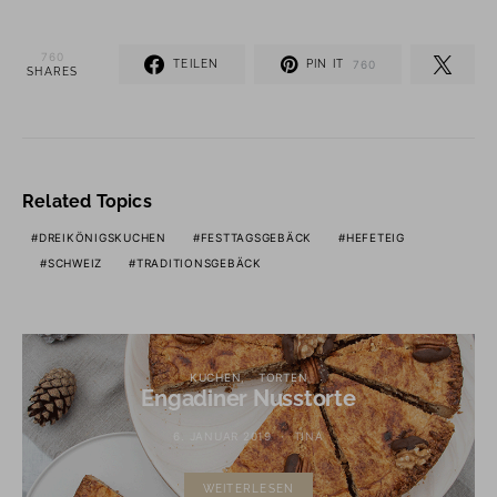
760
TEILEN
PIN IT
760
SHARES
Related Topics
DREIKÖNIGSKUCHEN
FESTTAGSGEBÄCK
HEFETEIG
SCHWEIZ
TRADITIONSGEBÄCK
KUCHEN
TORTEN
Engadiner Nusstorte
6. JANUAR 2019
TINA
WEITERLESEN