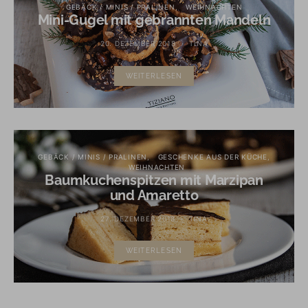
GEBÄCK / MINIS / PRALINEN
WEIHNACHTEN
Mini-Gugel mit gebrannten Mandeln
20. DEZEMBER 2018
TINA
WEITERLESEN
GEBÄCK / MINIS / PRALINEN
GESCHENKE AUS DER KÜCHE
WEIHNACHTEN
Baumkuchenspitzen mit Marzipan
und Amaretto
27. DEZEMBER 2018
TINA
WEITERLESEN