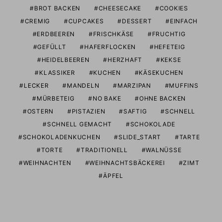
BROT BACKEN
CHEESECAKE
COOKIES
CREMIG
CUPCAKES
DESSERT
EINFACH
ERDBEEREN
FRISCHKÄSE
FRUCHTIG
GEFÜLLT
HAFERFLOCKEN
HEFETEIG
HEIDELBEEREN
HERZHAFT
KEKSE
KLASSIKER
KUCHEN
KÄSEKUCHEN
LECKER
MANDELN
MARZIPAN
MUFFINS
MÜRBETEIG
NO BAKE
OHNE BACKEN
OSTERN
PISTAZIEN
SAFTIG
SCHNELL
SCHNELL GEMACHT
SCHOKOLADE
SCHOKOLADENKUCHEN
SLIDE_START
TARTE
TORTE
TRADITIONELL
WALNÜSSE
WEIHNACHTEN
WEIHNACHTSBÄCKEREI
ZIMT
ÄPFEL