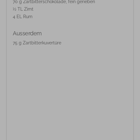
70 g Zartbitterschokolade, fein gerieben
½ TL Zimt
4 EL Rum
Ausserdem
75 g Zartbitterkuvertüre