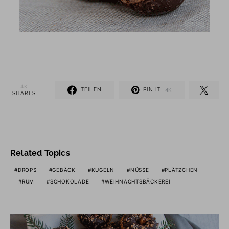
4K
TEILEN
PIN IT
4K
SHARES
Related Topics
DROPS
GEBÄCK
KUGELN
NÜSSE
PLÄTZCHEN
RUM
SCHOKOLADE
WEIHNACHTSBÄCKEREI