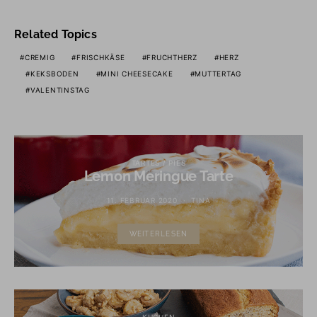
Related Topics
CREMIG
FRISCHKÄSE
FRUCHTHERZ
HERZ
KEKSBODEN
MINI CHEESECAKE
MUTTERTAG
VALENTINSTAG
TARTES / PIES
Lemon Meringue Tarte
11. FEBRUAR 2020
TINA
WEITERLESEN
KUCHEN