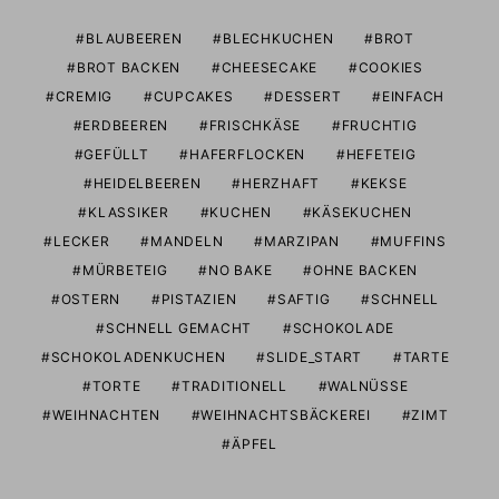
BLAUBEEREN
BLECHKUCHEN
BROT
BROT BACKEN
CHEESECAKE
COOKIES
CREMIG
CUPCAKES
DESSERT
EINFACH
ERDBEEREN
FRISCHKÄSE
FRUCHTIG
GEFÜLLT
HAFERFLOCKEN
HEFETEIG
HEIDELBEEREN
HERZHAFT
KEKSE
KLASSIKER
KUCHEN
KÄSEKUCHEN
LECKER
MANDELN
MARZIPAN
MUFFINS
MÜRBETEIG
NO BAKE
OHNE BACKEN
OSTERN
PISTAZIEN
SAFTIG
SCHNELL
SCHNELL GEMACHT
SCHOKOLADE
SCHOKOLADENKUCHEN
SLIDE_START
TARTE
TORTE
TRADITIONELL
WALNÜSSE
WEIHNACHTEN
WEIHNACHTSBÄCKEREI
ZIMT
ÄPFEL