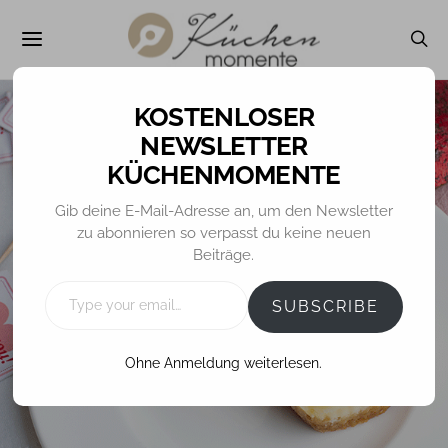
NEWSLETTER
KÜCHENMOMENTE
GEBÄCK / MINIS / PRALINEN
KUCHEN
Gib deine E-Mail-Adresse an, um den Newsletter
zu abonnieren so verpasst du keine neuen
Mini-Cheesecakes
Beiträge.
mit (Frucht)Herz
TYPE
YOUR
SUBSCRIBE
EMAIL…
Ohne Anmeldung weiterlesen.
14. FEBRUAR 2020
TINA