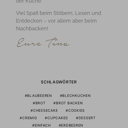
der Küche.
Viel Spaß beim Stöbern, Lesen und
Entdecken – vor allem aber beim
Nachbacken!
SCHLAGWÖRTER
BLAUBEEREN
BLECHKUCHEN
BROT
BROT BACKEN
CHEESECAKE
COOKIES
CREMIG
CUPCAKES
DESSERT
EINFACH
ERDBEEREN