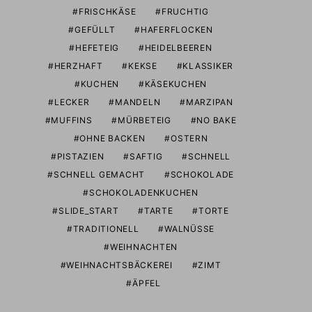
FRISCHKÄSE
FRUCHTIG
GEFÜLLT
HAFERFLOCKEN
HEFETEIG
HEIDELBEEREN
HERZHAFT
KEKSE
KLASSIKER
KUCHEN
KÄSEKUCHEN
LECKER
MANDELN
MARZIPAN
MUFFINS
MÜRBETEIG
NO BAKE
OHNE BACKEN
OSTERN
PISTAZIEN
SAFTIG
SCHNELL
SCHNELL GEMACHT
SCHOKOLADE
SCHOKOLADENKUCHEN
SLIDE_START
TARTE
TORTE
TRADITIONELL
WALNÜSSE
WEIHNACHTEN
WEIHNACHTSBÄCKEREI
ZIMT
ÄPFEL