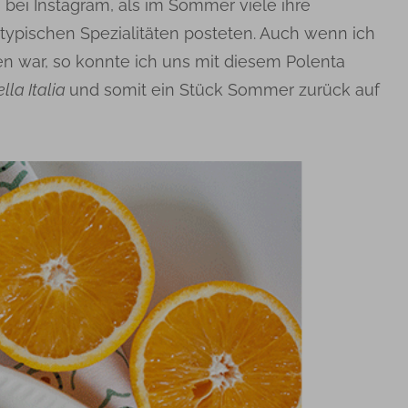
bei Instagram, als im Sommer viele ihre
typischen Spezialitäten posteten. Auch wenn ich
ien war, so konnte ich uns mit diesem Polenta
ella Italia
und somit ein Stück Sommer zurück auf