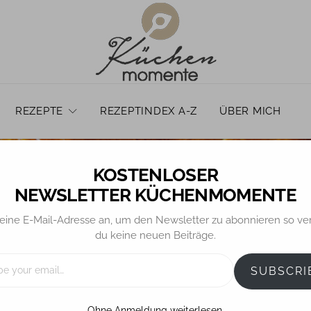
REZEPTE
REZEPTINDEX A-Z
ÜBER MICH
NEWSLETTER KÜCHENMOMENTE
eine E-Mail-Adresse an, um den Newsletter zu abonnieren so ve
KUCHEN
du keine neuen Beiträge.
ienischer Polenta Or
SUBSCRI
Kuchen upside dow
Ohne Anmeldung weiterlesen.