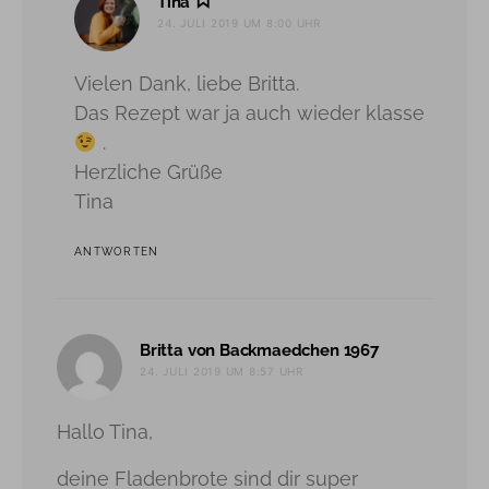
sagt:
Tina
24. JULI 2019 UM 8:00 UHR
Vielen Dank, liebe Britta.
Das Rezept war ja auch wieder klasse
.
Herzliche Grüße
Tina
ANTWORTEN
sagt:
Britta von Backmaedchen 1967
24. JULI 2019 UM 8:57 UHR
Hallo Tina,
deine Fladenbrote sind dir super