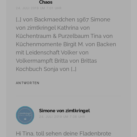
sagt:
Chaos
24. JULI 2019 UM 7:01 UHR
[…] von Backmaedchen 1967 Simone
von zimtkringel Kathrina von
Küchentraum & Purzelbaum Tina von
Küchenmomente Birgit M. von Backen
mit Leidenschaft Volker von
Volkermampft Britta von Brittas
Kochbuch Sonja von […]
ANTWORTEN
sagt:
Simone von zimtkringel
24. JULI 2019 UM 7:38 UHR
Hi Tina, toll sehen deine Fladenbrote