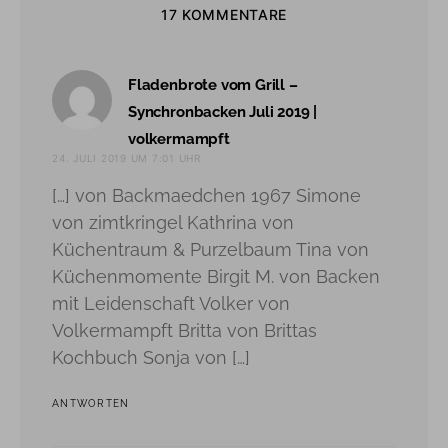
17 KOMMENTARE
Fladenbrote vom Grill –
Synchronbacken Juli 2019 |
sagt:
volkermampft
24. JULI 2019 UM 7:01 UHR
[…] von Backmaedchen 1967 Simone
von zimtkringel Kathrina von
Küchentraum & Purzelbaum Tina von
Küchenmomente Birgit M. von Backen
mit Leidenschaft Volker von
Volkermampft Britta von Brittas
Kochbuch Sonja von […]
ANTWORTEN