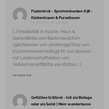
Fladenbrot - Synchronbacken #38 -
sagt:
Küchentraum & Purzelbaum
24. JULI 2019 UM 7:01 UHR
[…] Kreativität in Küche, Haus &
GartenBritta von Backmaedchen
1967Simone von zimtkringelTina von
KüchenmomenteBirgit M. von Backen
mit LeidenschaftVolker von
VolkermampftBritta von Brittas […]
ANTWORTEN
Gefülltes Grillbrot - toll als Beilage
oder als Solist | Mein wunderbares