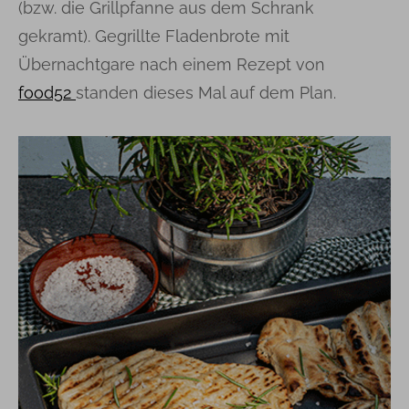
(bzw. die Grillpfanne aus dem Schrank
gekramt). Gegrillte Fladenbrote mit
Übernachtgare nach einem Rezept von
food52
standen dieses Mal auf dem Plan.