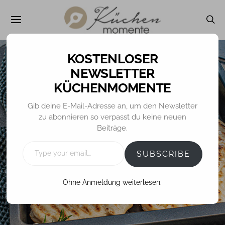
NEWSLETTER
KÜCHENMOMENTE
BROT / BRÖTCHEN
Gib deine E-Mail-Adresse an, um den Newsletter
zu abonnieren so verpasst du keine neuen
Fladenbrote vom
Beiträge.
Grill
TYPE
YOUR
SUBSCRIBE
EMAIL…
Ohne Anmeldung weiterlesen.
24. JULI 2019
TINA