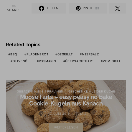
89
TEILEN
PIN IT
89
SHARES
Related Topics
BBQ
FLADENBROT
GEGRILLT
MEERSALZ
OLIVENÖL
ROSMARIN
ÜBERNACHTGARE
VOM GRILL
GEBÄCK / MINIS / PRALINEN
GESCHENKE AUS DER KÜCHE
Moose Farts – easy peasy no bake
Cookie-Kugeln aus Kanada
17. JULI 2019
TINA
WEITERLESEN