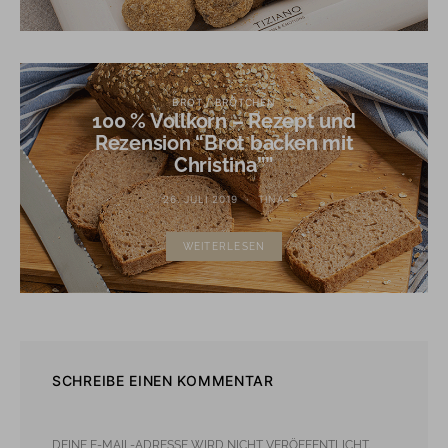
BROT / BRÖTCHEN
100 % Vollkorn – Rezept und
Rezension “Brot backen mit
Christina””
26. JULI 2019
TINA
WEITERLESEN
SCHREIBE EINEN KOMMENTAR
DEINE E-MAIL-ADRESSE WIRD NICHT VERÖFFENTLICHT.