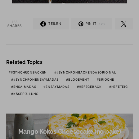
128
TEILEN
PIN IT
128
SHARES
Related Topics
#SYNCHRONBACKEN
#SYNCHRONBACKENDASORIGINAL
#SYNCHRONENSAYMADAS
BLOGEVENT
BRIOCHE
ENSAIMADAS
ENSAYMADAS
HEFEGEBÄCK
HEFETEIG
KÄSEFÜLLUNG
KUCHEN
Mango Kokos Cheesecake (no bake)