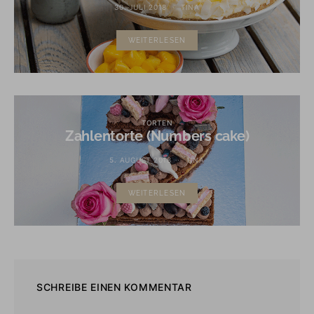
30. JULI 2018
TINA
WEITERLESEN
TORTEN
Zahlentorte (Numbers cake)
5. AUGUST 2018
TINA
WEITERLESEN
SCHREIBE EINEN KOMMENTAR