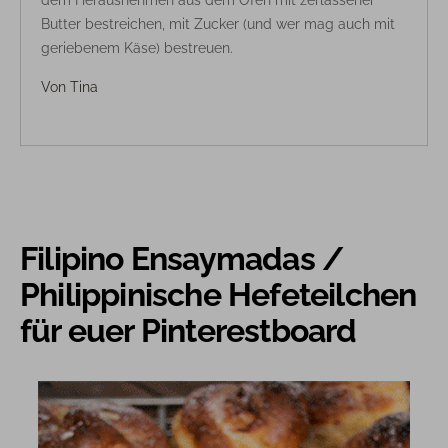
dem Herausnehmen aus dem Ofen mit zerlassener
Butter bestreichen, mit Zucker (und wer mag auch mit
geriebenem Käse) bestreuen.
Von
Tina
Filipino Ensaymadas /
Philippinische Hefeteilchen
für euer Pinterestboard