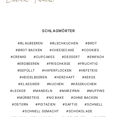
SCHLAGWÖRTER
BLAUBEEREN
BLECHKUCHEN
BROT
BROT BACKEN
CHEESECAKE
COOKIES
CREMIG
CUPCAKES
DESSERT
EINFACH
ERDBEEREN
FRISCHKÄSE
FRUCHTIG
GEFÜLLT
HAFERFLOCKEN
HEFETEIG
HEIDELBEEREN
HERZHAFT
KEKSE
KLASSIKER
KUCHEN
KÄSEKUCHEN
LECKER
MANDELN
MARZIPAN
MUFFINS
MÜRBETEIG
NO BAKE
OHNE BACKEN
OSTERN
PISTAZIEN
SAFTIG
SCHNELL
SCHNELL GEMACHT
SCHOKOLADE