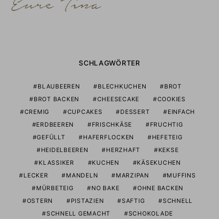
SCHLAGWÖRTER
BLAUBEEREN
BLECHKUCHEN
BROT
BROT BACKEN
CHEESECAKE
COOKIES
CREMIG
CUPCAKES
DESSERT
EINFACH
ERDBEEREN
FRISCHKÄSE
FRUCHTIG
GEFÜLLT
HAFERFLOCKEN
HEFETEIG
HEIDELBEEREN
HERZHAFT
KEKSE
KLASSIKER
KUCHEN
KÄSEKUCHEN
LECKER
MANDELN
MARZIPAN
MUFFINS
MÜRBETEIG
NO BAKE
OHNE BACKEN
OSTERN
PISTAZIEN
SAFTIG
SCHNELL
SCHNELL GEMACHT
SCHOKOLADE