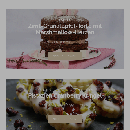
TORTEN
Zimt-Granatapfel-Torte mit
Marshmallow-Herzen
7. NOVEMBER 2016
TINA
WEITERLESEN
COOKIES / KEKSE
WEIHNACHTEN
Pistazien Cranberry Kringel
11. NOVEMBER 2016
TINA
WEITERLESEN