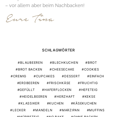
– vor allem aber beim Nachbacken!
SCHLAGWÖRTER
BLAUBEEREN
BLECHKUCHEN
BROT
BROT BACKEN
CHEESECAKE
COOKIES
CREMIG
CUPCAKES
DESSERT
EINFACH
ERDBEEREN
FRISCHKÄSE
FRUCHTIG
GEFÜLLT
HAFERFLOCKEN
HEFETEIG
HEIDELBEEREN
HERZHAFT
KEKSE
KLASSIKER
KUCHEN
KÄSEKUCHEN
LECKER
MANDELN
MARZIPAN
MUFFINS
MÜRBETEIG
NO BAKE
OHNE BACKEN