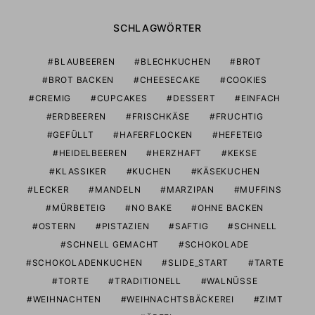
SCHLAGWÖRTER
BLAUBEEREN
BLECHKUCHEN
BROT
BROT BACKEN
CHEESECAKE
COOKIES
CREMIG
CUPCAKES
DESSERT
EINFACH
ERDBEEREN
FRISCHKÄSE
FRUCHTIG
GEFÜLLT
HAFERFLOCKEN
HEFETEIG
HEIDELBEEREN
HERZHAFT
KEKSE
KLASSIKER
KUCHEN
KÄSEKUCHEN
LECKER
MANDELN
MARZIPAN
MUFFINS
MÜRBETEIG
NO BAKE
OHNE BACKEN
OSTERN
PISTAZIEN
SAFTIG
SCHNELL
SCHNELL GEMACHT
SCHOKOLADE
SCHOKOLADENKUCHEN
SLIDE_START
TARTE
TORTE
TRADITIONELL
WALNÜSSE
WEIHNACHTEN
WEIHNACHTSBÄCKEREI
ZIMT