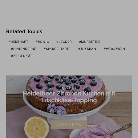
Related Topics
HERZHAFT
HONIG
LECKER
MÜRBETEIG
PINIENKERNE
SPARGELTARTE
THYMIAN
WEISSWEIN
ZIEGENKÄSE
KUCHEN
Heidelbeer Zitronen Kuchen mit
Frischkäse-Topping
13. MAI 2018
TINA
WEITERLESEN