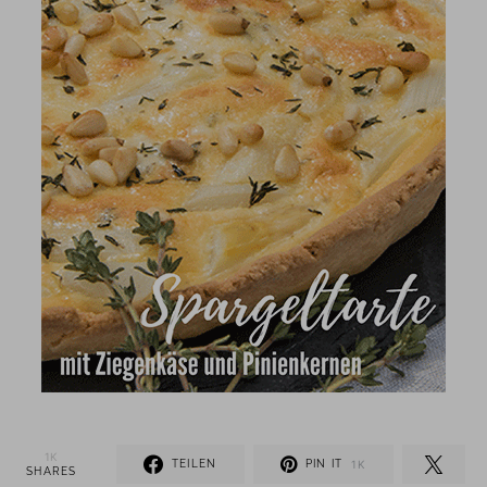
1K
TEILEN
PIN IT
1K
SHARES