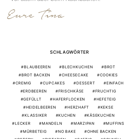
SCHLAGWÖRTER
BLAUBEEREN
BLECHKUCHEN
BROT
BROT BACKEN
CHEESECAKE
COOKIES
CREMIG
CUPCAKES
DESSERT
EINFACH
ERDBEEREN
FRISCHKÄSE
FRUCHTIG
GEFÜLLT
HAFERFLOCKEN
HEFETEIG
HEIDELBEEREN
HERZHAFT
KEKSE
KLASSIKER
KUCHEN
KÄSEKUCHEN
LECKER
MANDELN
MARZIPAN
MUFFINS
MÜRBETEIG
NO BAKE
OHNE BACKEN